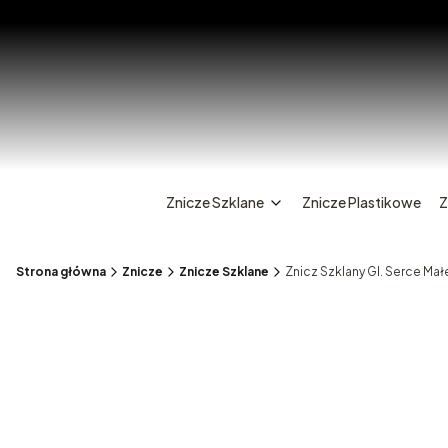
Znicze Szklane
Znicze Plastikowe
Z
Strona główna
Znicze
Znicze Szklane
Znicz Szklany Gl. Serce Mał