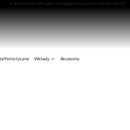
ul. Wronia 11, 05-091 Ząbki | znicze@znicze.com.pl | +48 602 668 319
ze Patriotyczne
Wkłady
Akcesoria