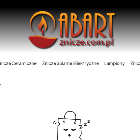
nicze Ceramiczne
Znicze Solarne i Elektryczne
Lampiony
Znic
e