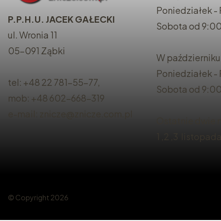
Poniedziałek - 
P.P.H.U. JACEK GAŁECKI
Sobota od 9:00
ul. Wronia 11
05-091 Ząbki
W październiku
Poniedziałek -
tel: +48 22 781-55-77,
Sobota od 9:00
mob: +48 602-668-319
e-mail: znicze@znicze.com.pl
Ostatnie dwie n
1 ,2 ,3 listopad
© Copyright 2026