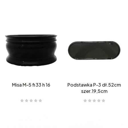
Misa M-5 fi 33 h 16
Podstawka P-3 dł.52cm
szer.19,5cm