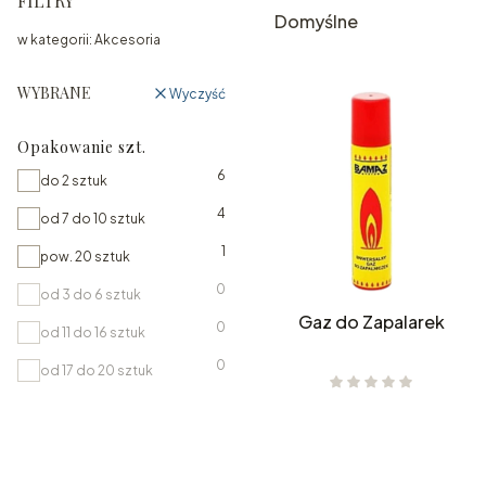
FILTRY
Domyślne
w kategorii: Akcesoria
WYBRANE
Wyczyść
Opakowanie szt.
6
Opakowanie szt.
do 2 sztuk
4
od 7 do 10 sztuk
1
pow. 20 sztuk
0
od 3 do 6 sztuk
Gaz do Zapalarek
0
od 11 do 16 sztuk
0
od 17 do 20 sztuk