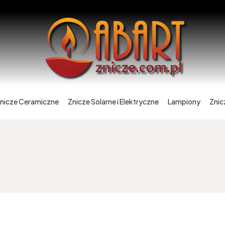
nicze Ceramiczne
Znicze Solarne i Elektryczne
Lampiony
Znic
oduktów