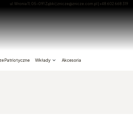
ul. Wronia 11, 05-091 Ząbki | znicze@znicze.com.pl | +48 602 668 319
ze Patriotyczne
Wkłady
Akcesoria