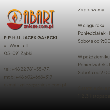
Zapraszamy
W ciągu roku
Poniedziałek - 
P.P.H.U. JACEK GAŁECKI
Sobota od 9:00
ul. Wronia 11
05-091 Ząbki
W październiku
Poniedziałek -
tel: +48 22 781-55-77,
Sobota od 9:00
mob: +48 602-668-319
e-mail: znicze@znicze.com.pl
Ostatnie dwie n
1 ,2 ,3 listopad