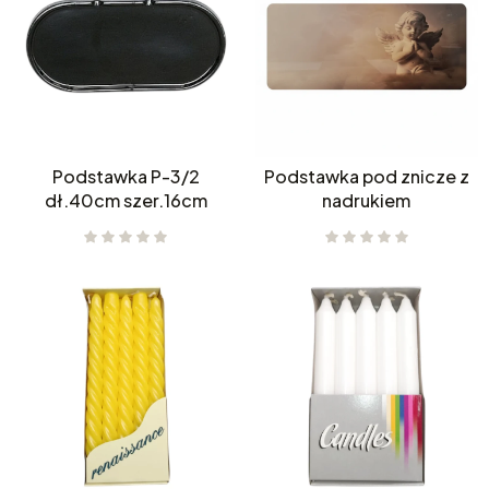
Podstawka P-3/2
Podstawka pod znicze z
dł.40cm szer.16cm
nadrukiem