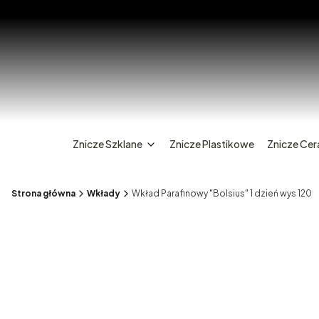
Znicze Szklane
Znicze Plastikowe
Znicze Ce
Strona główna
Wkłady
Wkład Parafinowy "Bolsius" 1 dzień wys 120