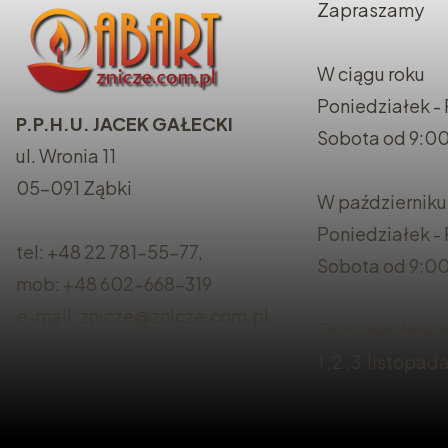
Zapraszamy
W ciągu roku
Poniedziałek - 
P.P.H.U. JACEK GAŁECKI
Sobota od 9:00
ul. Wronia 11
05-091 Ząbki
W październiku
Poniedziałek -
tel: +48 22 781-55-77,
Sobota od 9:00
mob: +48 602-668-319
e-mail: znicze@znicze.com.pl
Ostatnie dwie n
1 ,2 ,3 listopad