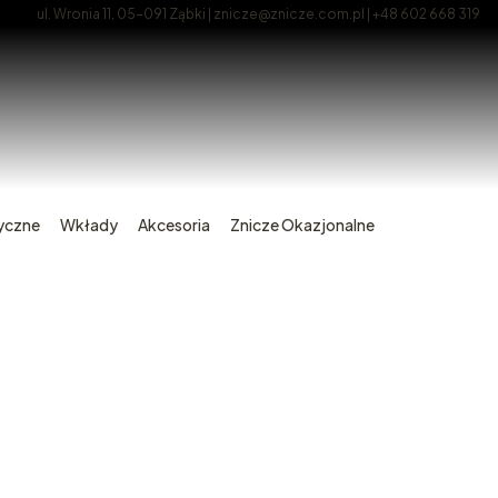
ul. Wronia 11, 05-091 Ząbki | znicze@znicze.com.pl | +48 602 668 319
tyczne
Wkłady
Akcesoria
Znicze Okazjonalne