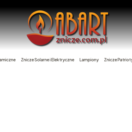
ramiczne
Znicze Solarne i Elektryczne
Lampiony
Znicze Patrio