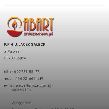
P.P.H.U. JACEK GAŁECKI
ul. Wronia 11
05-091 Ząbki
tel: +48 22 781-55-77,
mob: +48 602-668-319
e-mail: znicze@znicze.com.pl
Zapraszamy
W ciągu roku