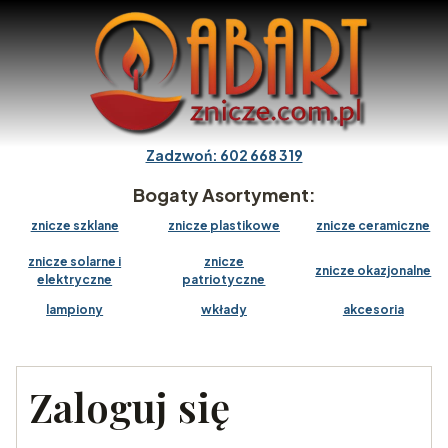
Zadzwoń: 602 668 319
Bogaty Asortyment:
znicze szklane
znicze plastikowe
znicze ceramiczne
znicze solarne i
znicze
znicze okazjonalne
elektryczne
patriotyczne
lampiony
wkłady
akcesoria
Zaloguj się