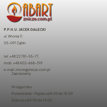
P.P.H.U. JACEK GAŁECKI
ul. Wronia 11
05-091 Ząbki
tel: +48 22 781-55-77,
mob: +48 602-668-319
e-mail: znicze@znicze.com.pl
Zapraszamy
W ciągu roku
Poniedziałek - Piątek od 8:00 do 18:00
Sobota od 9:00 do 14:00