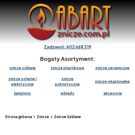
Zadzwoń: 602 668 319
Bogaty Asortyment:
znicze szklane
znicze plastikowe
znicze ceramiczne
znicze solarne i
znicze
znicze okazjonalne
elektryczne
patriotyczne
lampiony
wkłady
akcesoria
Strona główna
Znicze
Znicze Szklane