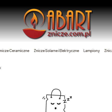
nicze Ceramiczne
Znicze Solarne i Elektryczne
Lampiony
Znic
e