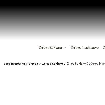
Znicze Szklane
Znicze Plastikowe
Z
Strona główna
Znicze
Znicze Szklane
Znicz Szklany Gl. Serce Mał