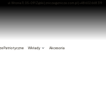
ul. Wronia 11, 05-091 Ząbki | znicze@znicze.com.pl | +48 602 668 319
ze Patriotyczne
Wkłady
Akcesoria