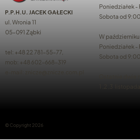
Poniedziałek - 
P.P.H.U. JACEK GAŁECKI
Sobota od 9:00
ul. Wronia 11
05-091 Ząbki
W październiku
Poniedziałek -
tel: +48 22 781-55-77,
Sobota od 9:00
mob: +48 602-668-319
e-mail: znicze@znicze.com.pl
Ostatnie dwie n
1 ,2 ,3 listopad
© Copyright 2026