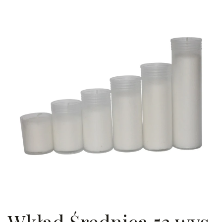
Wkład Średnica 53 wys.