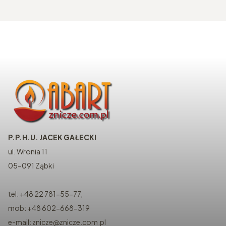
P.P.H.U. JACEK GAŁECKI
ul. Wronia 11
05-091 Ząbki
tel: +48 22 781-55-77,
mob: +48 602-668-319
e-mail: znicze@znicze.com.pl