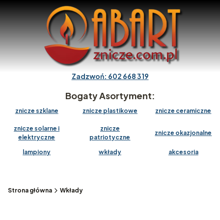
Zadzwoń: 602 668 319
Bogaty Asortyment:
znicze szklane
znicze plastikowe
znicze ceramiczne
znicze solarne i
znicze
znicze okazjonalne
elektryczne
patriotyczne
lampiony
wkłady
akcesoria
Strona główna
Wkłady