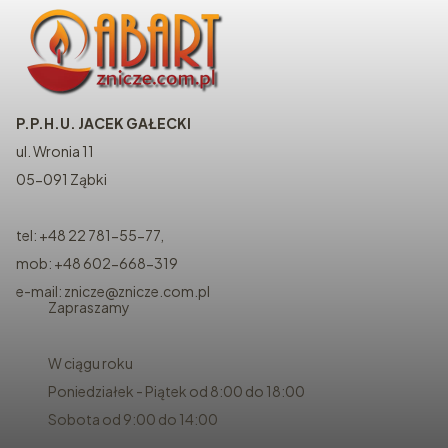
P.P.H.U. JACEK GAŁECKI
ul. Wronia 11
05-091 Ząbki
tel: +48 22 781-55-77,
mob: +48 602-668-319
e-mail: znicze@znicze.com.pl
Zapraszamy
W ciągu roku
Poniedziałek - Piątek od 8:00 do 18:00
Sobota od 9:00 do 14:00