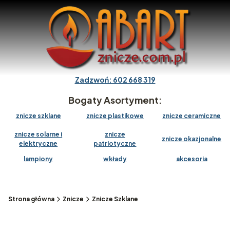
Zadzwoń: 602 668 319
Bogaty Asortyment:
znicze szklane
znicze plastikowe
znicze ceramiczne
znicze solarne i
znicze
znicze okazjonalne
elektryczne
patriotyczne
lampiony
wkłady
akcesoria
Strona główna
Znicze
Znicze Szklane