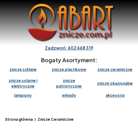
Zadzwoń: 602 668 319
Bogaty Asortyment:
znicze szklane
znicze plastikowe
znicze ceramiczne
znicze solarne i
znicze
znicze okazjonalne
elektryczne
patriotyczne
lampiony
wkłady
akcesoria
Strona główna
Znicze Ceramiczne