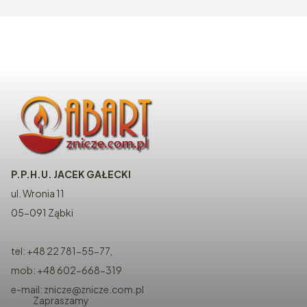
P.P.H.U. JACEK GAŁECKI
ul. Wronia 11
05-091 Ząbki
tel: +48 22 781-55-77,
mob: +48 602-668-319
e-mail: znicze@znicze.com.pl
Zapraszamy