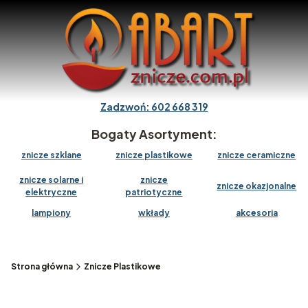
Zadzwoń: 602 668 319
Bogaty Asortyment:
znicze szklane
znicze plastikowe
znicze ceramiczne
znicze solarne i
znicze
znicze okazjonalne
elektryczne
patriotyczne
lampiony
wkłady
akcesoria
Strona główna
Znicze Plastikowe