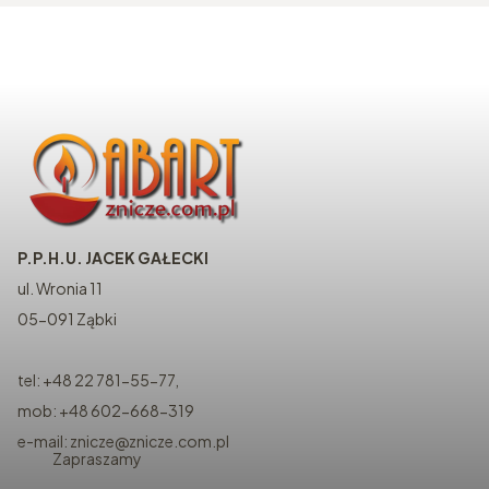
P.P.H.U. JACEK GAŁECKI
ul. Wronia 11
05-091 Ząbki
tel: +48 22 781-55-77,
mob: +48 602-668-319
e-mail: znicze@znicze.com.pl
Zapraszamy