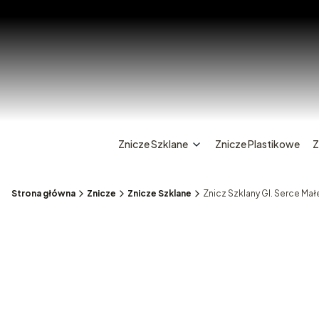
Znicze Szklane
Znicze Plastikowe
Z
Strona główna
Znicze
Znicze Szklane
Znicz Szklany Gl. Serce Mał