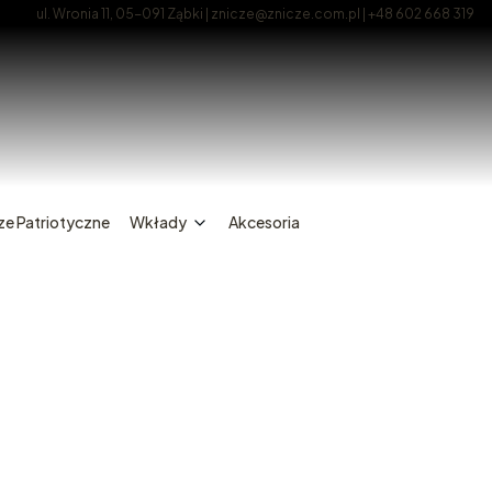
ul. Wronia 11, 05-091 Ząbki | znicze@znicze.com.pl | +48 602 668 319
ze Patriotyczne
Wkłady
Akcesoria