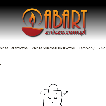
nicze Ceramiczne
Znicze Solarne i Elektryczne
Lampiony
Znic
e