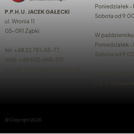
Poniedziałek - 
P.P.H.U. JACEK GAŁECKI
Sobota od 9:00
ul. Wronia 11
05-091 Ząbki
W październiku
Poniedziałek -
tel: +48 22 781-55-77,
Sobota od 9:00
mob: +48 602-668-319
e-mail: znicze@znicze.com.pl
Ostatnie dwie n
1 ,2 ,3 listopad
© Copyright 2026