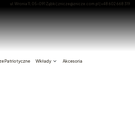
ul. Wronia 11, 05-091 Ząbki | znicze@znicze.com.pl | +48 602 668 319
ze Patriotyczne
Wkłady
Akcesoria