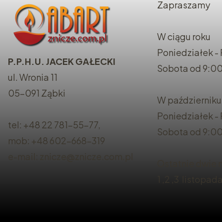
Zapraszamy
W ciągu roku
Poniedziałek - 
P.P.H.U. JACEK GAŁECKI
Sobota od 9:00
ul. Wronia 11
05-091 Ząbki
W październiku
Poniedziałek -
tel: +48 22 781-55-77,
Sobota od 9:00
mob: +48 602-668-319
e-mail: znicze@znicze.com.pl
Ostatnie dwie n
1 ,2 ,3 listopad