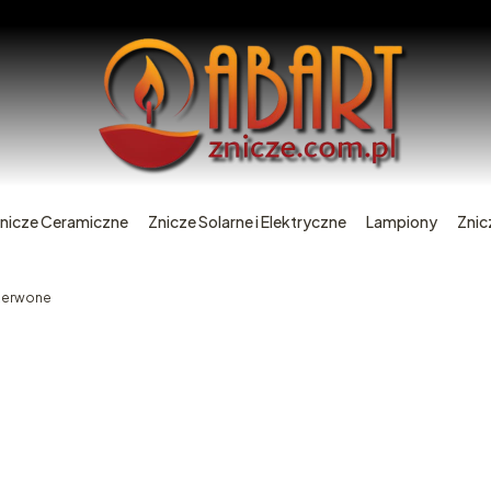
nicze Ceramiczne
Znicze Solarne i Elektryczne
Lampiony
Znic
Czerwone