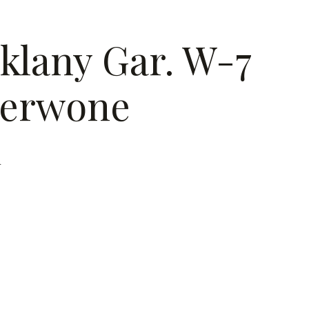
klany Gar. W-7
zerwone
i