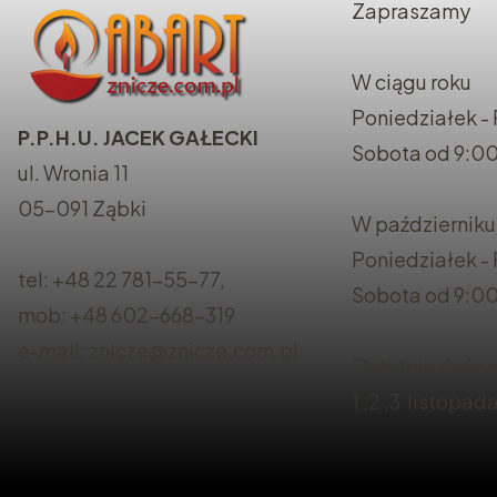
Zapraszamy
W ciągu roku
Poniedziałek - 
P.P.H.U. JACEK GAŁECKI
Sobota od 9:00
ul. Wronia 11
05-091 Ząbki
W październiku
Poniedziałek -
tel: +48 22 781-55-77,
Sobota od 9:00
mob: +48 602-668-319
e-mail: znicze@znicze.com.pl
Ostatnie dwie n
1 ,2 ,3 listopad