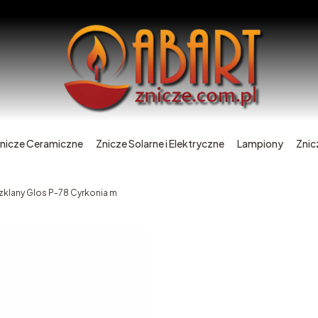
nicze Ceramiczne
Znicze Solarne i Elektryczne
Lampiony
Znic
zklany Glos P-78 Cyrkonia m