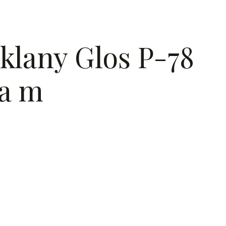
klany Glos P-78
a m