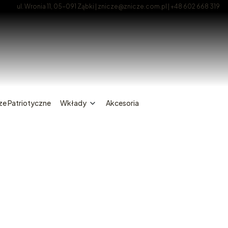
ul. Wronia 11, 05-091 Ząbki | znicze@znicze.com.pl | +48 602 668 319
ze Patriotyczne
Wkłady
Akcesoria