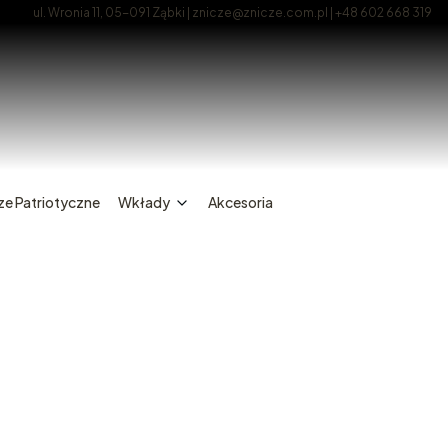
ul. Wronia 11, 05-091 Ząbki | znicze@znicze.com.pl | +48 602 668 319
ze Patriotyczne
Wkłady
Akcesoria