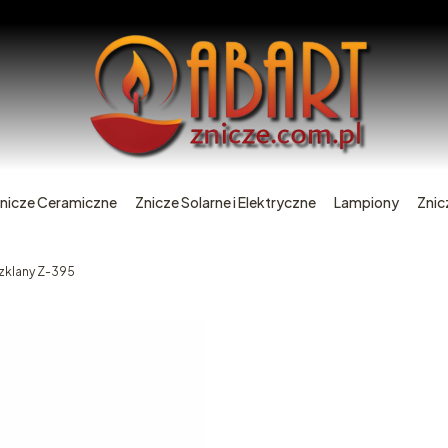
nicze Ceramiczne
Znicze Solarne i Elektryczne
Lampiony
Znic
zklany Z-395