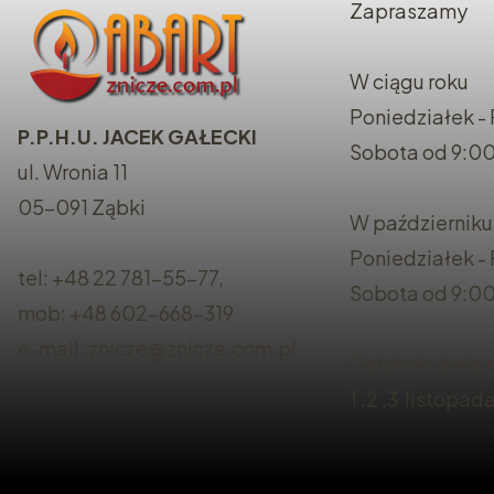
Zapraszamy
W ciągu roku
Poniedziałek - 
P.P.H.U. JACEK GAŁECKI
Sobota od 9:00
ul. Wronia 11
05-091 Ząbki
W październiku
Poniedziałek -
tel: +48 22 781-55-77,
Sobota od 9:00
mob: +48 602-668-319
e-mail: znicze@znicze.com.pl
Ostatnie dwie n
1 ,2 ,3 listopad